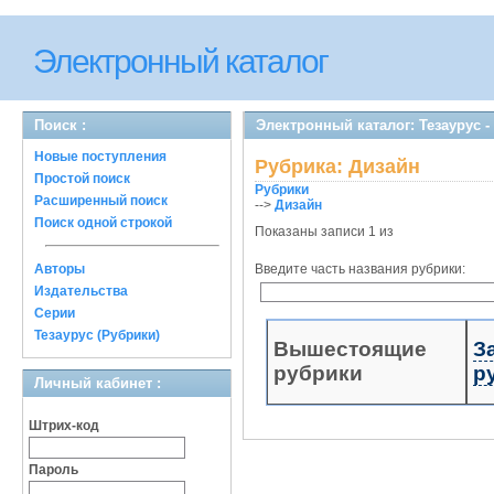
Электронный каталог
Поиск :
Электронный каталог: Тезаурус -
Новые поступления
Рубрика: Дизайн
Простой поиск
Рубрики
Расширенный поиск
-->
Дизайн
Поиск одной строкой
Показаны записи 1 из
Авторы
Введите часть названия рубрики:
Издательства
Серии
Тезаурус (Рубрики)
Вышестоящие
З
рубрики
р
Личный кабинет :
Штрих-код
Пароль