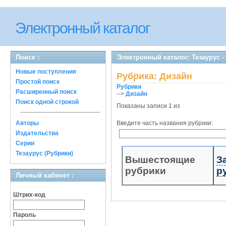
Электронный каталог
Поиск :
Электронный каталог: Тезаурус -
Новые поступления
Рубрика: Дизайн
Простой поиск
Рубрики
Расширенный поиск
-->
Дизайн
Поиск одной строкой
Показаны записи 1 из
Авторы
Введите часть названия рубрики:
Издательства
Серии
Тезаурус (Рубрики)
Вышестоящие
З
рубрики
р
Личный кабинет :
Штрих-код
Пароль