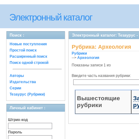
Электронный каталог
Поиск :
Электронный каталог: Тезаурус -
Новые поступления
Рубрика: Археология
Простой поиск
Рубрики
Расширенный поиск
-->
Археология
Поиск одной строкой
Показаны записи 1 из
Авторы
Введите часть названия рубрики:
Издательства
Серии
Тезаурус (Рубрики)
Вышестоящие
З
рубрики
р
Личный кабинет :
Штрих-код
Пароль