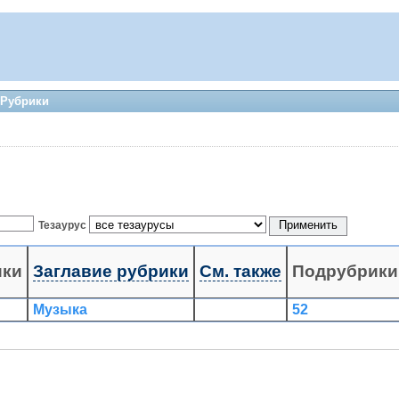
 Рубрики
Тезаурус
ики
Заглавие рубрики
См. также
Подрубрики
Музыка
52