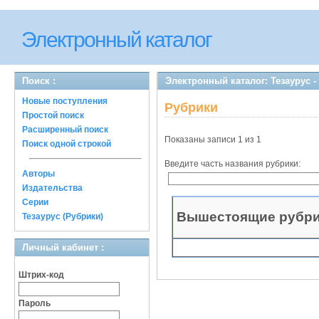
Электронный каталог
Поиск :
Электронный каталог: Тезаурус -
Новые поступления
Рубрики
Простой поиск
Расширенный поиск
Показаны записи 1 из 1
Поиск одной строкой
Введите часть названия рубрики:
Авторы
Издательства
Серии
Вышестоящие рубр
Тезаурус (Рубрики)
Личный кабинет :
Штрих-код
Пароль