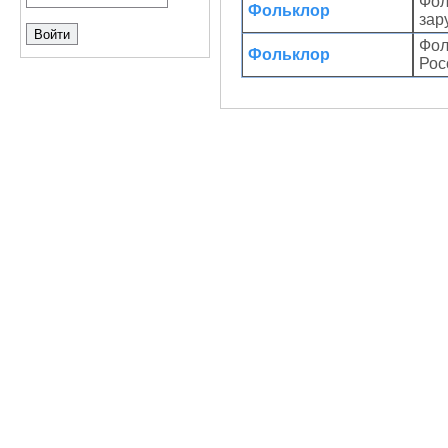
Фол
Фольклор
зар
Фол
Фольклор
Рос