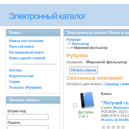
Электронный каталог
Поиск :
Электронный каталог: Книги в 
Рубрики
Новые поступления
-->
Фольклор
Простой поиск
----> Мировой фольклор
Расширенный поиск
Рубрика
Поиск одной строкой
Мировой фолькло
Название:
Авторы
Печать списка
Издательства
Связанные описания:
Серии
Отобрать для печати:
страницу
|
инв
Тезаурус (Рубрики)
Книга
Личный кабинет :
"Летучий г
Серия:
Внеклас
Штрих-код
РОСМЭН, 2022 г.
Доступно
ISBN 978-5-353-
2 из 2
Искать на livelib
Пароль