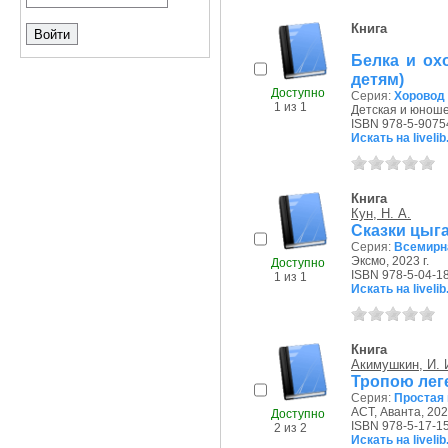
Книга
Белка и ох
детям)
Доступно
Серия:
Хоровод 
1 из 1
Детская и юношес
ISBN 978-5-9075
Искать на livelib
Книга
Кун, Н. А.
Сказки цыг
Серия:
Всемирна
Эксмо, 2023 г.
Доступно
ISBN 978-5-04-1
1 из 1
Искать на livelib
Книга
Акимушкин, И. 
Тропою лег
Серия:
Простая 
АСТ, Аванта, 2023
Доступно
ISBN 978-5-17-1
2 из 2
Искать на livelib