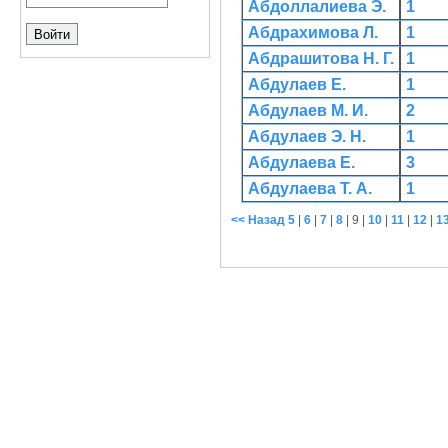
Абдоллалиева Э.
1
Абдрахимова Л.
1
Абдрашитова Н. Г.
1
Абдулаев Е.
1
Абдулаев М. И.
2
Абдулаев Э. Н.
1
Абдулаева Е.
3
Абдулаева Т. А.
1
<< Назад
5
|
6
|
7
|
8
|
9
|
10
|
11
|
12
|
1