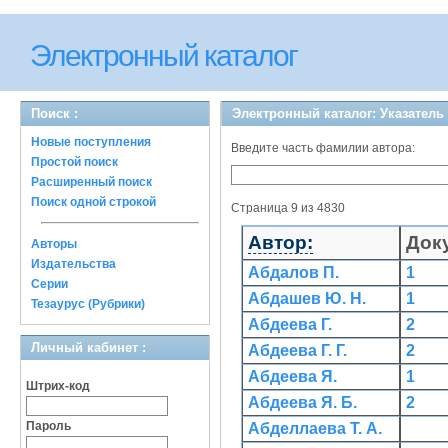
Электронный каталог
Поиск :
Электронный каталог: Указатель
Новые поступления
Введите часть фамилии автора:
Простой поиск
Расширенный поиск
Поиск одной строкой
Страница 9 из 4830
Автор:
Док
Авторы
Издательства
Абдалов П.
1
Серии
Абдашев Ю. Н.
1
Тезаурус (Рубрики)
Абдеева Г.
2
Личный кабинет :
Абдеева Г. Г.
2
Абдеева Я.
1
Штрих-код
Абдеева Я. Б.
2
Пароль
Абделлаева Т. А.