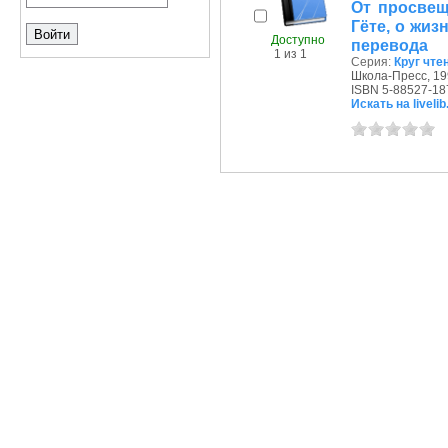
От просвещ
Гёте, о жиз
Доступно
перевода
1 из 1
Серия:
Круг чте
Школа-Пресс, 199
ISBN 5-88527-18
Искать на livelib