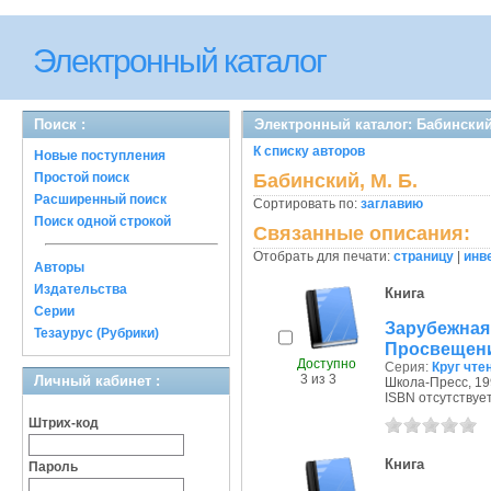
Электронный каталог
Поиск :
Электронный каталог: Бабинский
К списку авторов
Новые поступления
Простой поиск
Бабинский, М. Б.
Расширенный поиск
Сортировать по:
заглавию
Поиск одной строкой
Связанные описания:
Отобрать для печати:
страницу
|
инв
Авторы
Издательства
Книга
Серии
Зарубежн
Тезаурус (Рубрики)
Просвещения
Доступно
Серия:
Круг чте
3 из 3
Личный кабинет :
Школа-Пресс, 199
ISBN отсутствуе
Штрих-код
Книга
Пароль