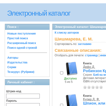
Электронный каталог
Поиск :
Электронный каталог: Шишмарев
К списку авторов
Новые поступления
Простой поиск
Шишмарева, Е. М.
Расширенный поиск
Сортировать по:
заглавию
Поиск одной строкой
Связанные описания:
Отобрать для печати:
страницу
|
инв
Авторы
Издательства
Книга
Дефо Д.
Серии
Робинзон К
Тезаурус (Рубрики)
Серия:
Биб-ка м
Детская литерату
Доступно
ISBN отсутствуе
5 из 5
Личный кабинет :
Штрих-код
Книга
Купер Д. Ф.
Пароль
Шпион, или