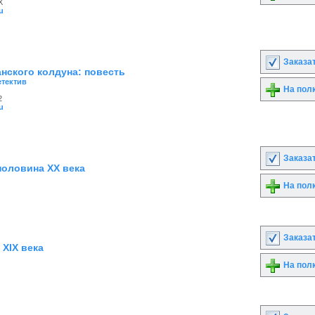
X
u
Заказа
нского колдуна: повесть
етектив
На пол
2
u
Заказа
 половина XX века
На пол
Заказа
 XIX века
На пол