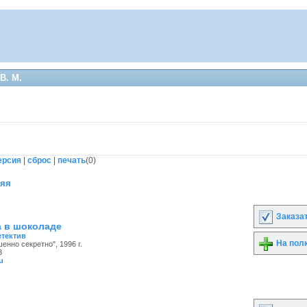
В. М.
ерсия
|
сброс
|
печать
(
0
)
няя
Заказа
а в шоколаде
етектив
На пол
енно секретно", 1996 г.
3
u