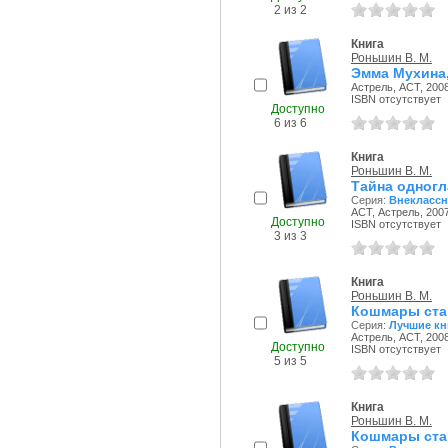
2 из 2
Книга
Роньшин В. М.
Эмма Мухина,
Астрель, АСТ, 2008
ISBN отсутствует
Доступно
6 из 6
Книга
Роньшин В. М.
Тайна одногл
Серия:
Внеклассн
АСТ, Астрель, 2007
Доступно
ISBN отсутствует
3 из 3
Книга
Роньшин В. М.
Кошмары ста
Серия:
Лучшие кн
Астрель, АСТ, 2008
Доступно
ISBN отсутствует
5 из 5
Книга
Роньшин В. М.
Кошмары ста