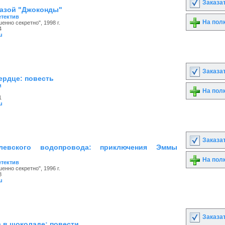
Заказа
лазой "Джоконды"
етектив
На пол
енно секретно", 1998 г.
4
u
Заказа
ердце: повесть
и
На пол
1
u
Заказа
левского водопровода: приключения Эммы
На пол
етектив
енно секретно", 1996 г.
8
u
Заказа
 в шоколаде: повести