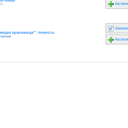
ое чтение
На пол
 г.
Заказа
ящая красавица": повесть
етектив
На пол
© Все права защищены
ЗАО "Компания Либэр"
, 2009 - 2026 v.20