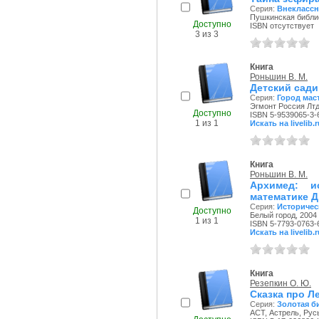
Серия:
Внеклассн
Пушкинская библио
Доступно
ISBN отсутствует
3 из 3
Книга
Роньшин В. М.
Детский сади
Серия:
Город мас
Эгмонт Россия Лтд.
Доступно
ISBN 5-9539065-3-
1 из 1
Искать на livelib.r
Книга
Роньшин В. М.
Архимед: и
математике Д
Серия:
Историчес
Доступно
Белый город, 2004 
1 из 1
ISBN 5-7793-0763-
Искать на livelib.r
Книга
Резепкин О. Ю.
Сказка про Л
Серия:
Золотая б
АСТ, Астрель, Рус