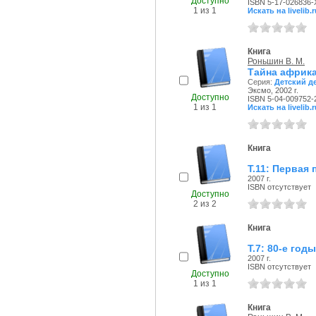
Доступно
ISBN 5-17-026836-
1 из 1
Искать на livelib.r
Книга
Роньшин В. М.
Тайна африка
Серия:
Детский д
Эксмо, 2002 г.
Доступно
ISBN 5-04-009752-
1 из 1
Искать на livelib.r
Книга
Т.11: Первая
2007 г.
ISBN отсутствует
Доступно
2 из 2
Книга
Т.7: 80-е годы
2007 г.
ISBN отсутствует
Доступно
1 из 1
Книга