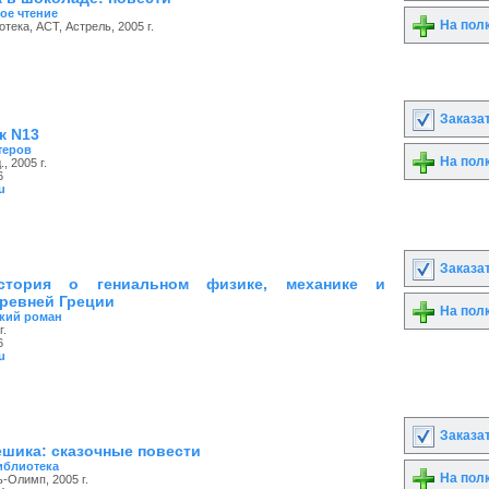
ое чтение
На пол
тека, АСТ, Астрель, 2005 г.
Заказа
к N13
теров
На пол
, 2005 г.
6
u
Заказа
стория о гениальном физике, механике и
ревней Греции
На пол
кий роман
г.
6
u
Заказа
ешика: сказочные повести
иблиотека
На пол
ь-Олимп, 2005 г.