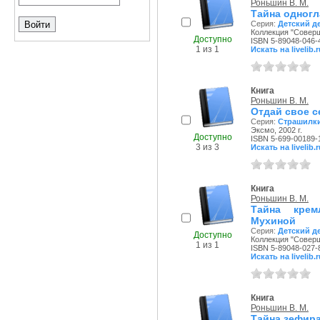
Роньшин В. М.
Тайна одног
Серия:
Детский д
Коллекция "Соверш
Доступно
ISBN 5-89048-046-
1 из 1
Искать на livelib.r
Книга
Роньшин В. М.
Отдай свое с
Серия:
Страшилк
Эксмо, 2002 г.
Доступно
ISBN 5-699-00189-
3 из 3
Искать на livelib.r
Книга
Роньшин В. М.
Тайна крем
Мухиной
Серия:
Детский д
Доступно
Коллекция "Соверш
1 из 1
ISBN 5-89048-027-
Искать на livelib.r
Книга
Роньшин В. М.
Тайна зефира