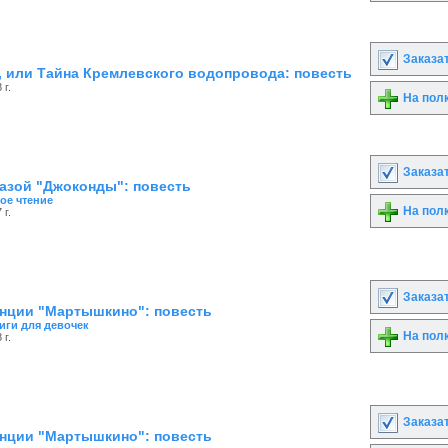
Заказа
 или Тайна Кремлевского водопровода: повесть
 г.
На пол
Заказа
азой "Джоконды": повесть
ое чтение
На пол
 г.
Заказа
нции "Мартышкино": повесть
иги для девочек
На пол
 г.
Заказа
нции "Мартышкино": повесть