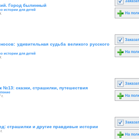
Заказа
кий. Город былинный
по истории для детей
На пол
г.
Заказа
носов: удивительная судьба великого русского
На пол
по истории для детей
г.
Заказа
к №13: сказки, страшилки, путешествия
чтение
На пол
 г.
Заказа
ед: страшилки и другие правдивые истории
г.
На пол