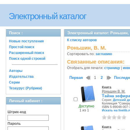
Электронный каталог
Поиск :
Электронный каталог: Роньшин, 
К списку авторов
Новые поступления
Простой поиск
Роньшин, В. М.
Расширенный поиск
Сортировать по:
заглавию
Поиск одной строкой
Связанные описания:
Отобрать для печати:
страницу
|
инв
Авторы
Издательства
Первая
1
2
Послед
Серии
Книга
Тезаурус (Рубрики)
Роньшин В. М.
Тайна зефир
Серия:
Детский д
Личный кабинет :
Коллекция "Соверш
Доступно
ISBN 5-89048-007-
1 из 1
Искать на livelib.r
Штрих-код
Пароль
Книга