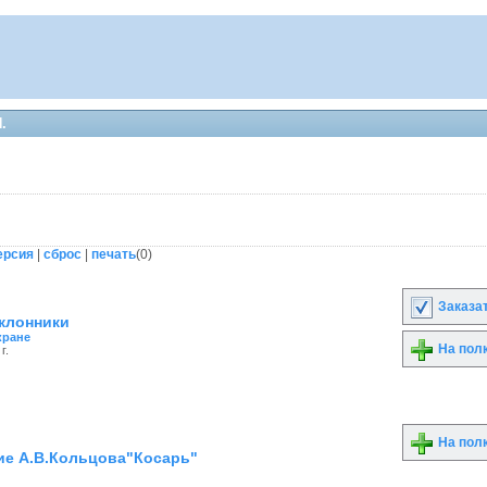
.
ерсия
|
сброс
|
печать
(
0
)
Заказа
клонники
кране
На пол
г.
На пол
ие А.В.Кольцова"Косарь"