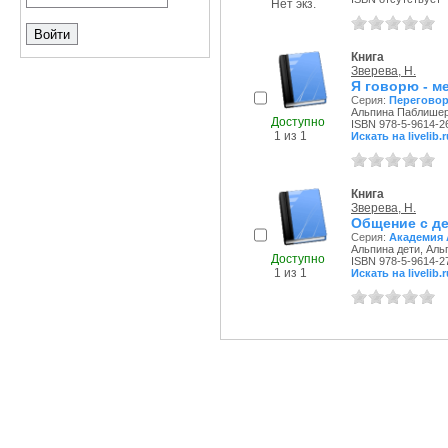
Нет экз.
Книга
Зверева, Н.
Я говорю - м
Серия:
Переговор
Альпина Паблишер,
Доступно
ISBN 978-5-9614-2
1 из 1
Искать на livelib.r
Книга
Зверева, Н.
Общение с де
Серия:
Академия 
Альпина дети, Аль
Доступно
ISBN 978-5-9614-2
1 из 1
Искать на livelib.r