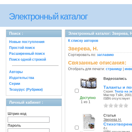
Электронный каталог
Поиск :
Электронный каталог: Зверева, Н
К списку авторов
Новые поступления
Простой поиск
Зверева, Н.
Расширенный поиск
Сортировать по:
заглавию
Поиск одной строкой
Связанные описания:
Отобрать для печати:
страницу
|
инв
Авторы
Издательства
Видеозапись
Серии
Таланты и по
Тезаурус (Рубрики)
Серия:
Театр на э
Мастер Тэйп, 2001 
Доступно
ISBN отсутствует
1 из 1
Личный кабинет :
Штрих-код
Статья
Зверева Н.
Стихотворен
Пароль
б.г.
ISBN отсутствует