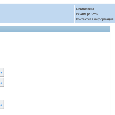
Библиотека
Режим работы
Контактная информация
ть
ку
ку