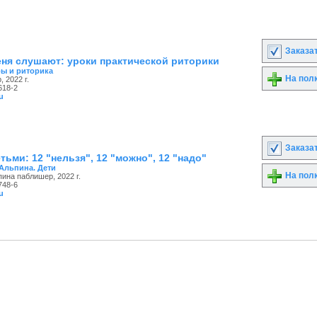
Заказа
еня слушают: уроки практической риторики
ы и риторика
На пол
 2022 г.
618-2
u
Заказа
тьми: 12 "нельзя", 12 "можно", 12 "надо"
Альпина. Дети
На пол
пина паблишер, 2022 г.
748-6
u