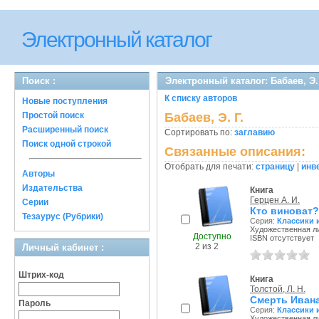
Электронный каталог
Поиск :
Электронный каталог: Бабаев, Э. 
К списку авторов
Новые поступления
Простой поиск
Бабаев, Э. Г.
Расширенный поиск
Сортировать по:
заглавию
Поиск одной строкой
Связанные описания:
Отобрать для печати:
страницу
|
инв
Авторы
Издательства
Книга
Герцен А. И.
Серии
Кто виноват?
Тезаурус (Рубрики)
Серия:
Классики 
Художественная ли
Доступно
ISBN отсутствует
2 из 2
Личный кабинет :
Штрих-код
Книга
Толстой, Л. Н.
Смерть Ивана
Пароль
Серия:
Классики 
Художественная ли