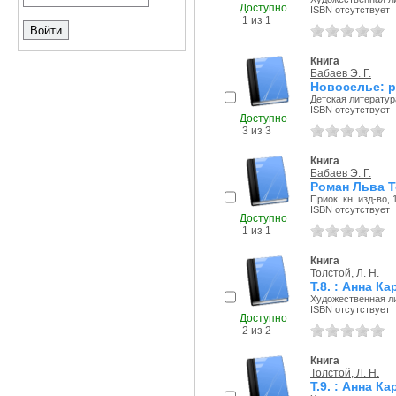
Доступно
ISBN отсутствует
1 из 1
Книга
Бабаев Э. Г.
Новоселье: р
Детская литература
ISBN отсутствует
Доступно
3 из 3
Книга
Бабаев Э. Г.
Роман Льва Т
Приок. кн. изд-во, 1
ISBN отсутствует
Доступно
1 из 1
Книга
Толстой, Л. Н.
Т.8. : Анна К
Художественная ли
ISBN отсутствует
Доступно
2 из 2
Книга
Толстой, Л. Н.
Т.9. : Анна К