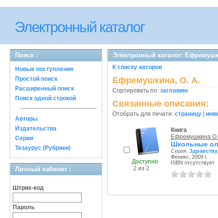
Электронный каталог
Поиск :
Электронный каталог: Ефремушки
К списку авторов
Новые поступления
Простой поиск
Ефремушкина, О. А.
Расширенный поиск
Сортировать по:
заглавию
Поиск одной строкой
Связанные описания:
Отобрать для печати:
страницу
|
инв
Авторы
Издательства
Книга
Ефремушкина О.
Серии
Школьные ол
Тезаурус (Рубрики)
Серия:
Здравству
Феникс, 2009 г.
Доступно
ISBN отсутствует
2 из 2
Личный кабинет :
Штрих-код
Пароль