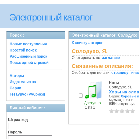
Электронный каталог
Поиск :
Электронный каталог: Солодухо,
К списку авторов
Новые поступления
Простой поиск
Солодухо, Я.
Расширенный поиск
Сортировать по:
заглавию
Поиск одной строкой
Связанные описания:
Отобрать для печати:
страницу
|
инв
Авторы
Издательства
Ноты
Солодухо, Я.
Серии
Хоры на слов
Тезаурус (Рубрики)
Серия:
Хоровые 
Музыка, 1981 г.
Доступно
ISBN отсутствует
1 из 1
Личный кабинет :
Штрих-код
Пароль