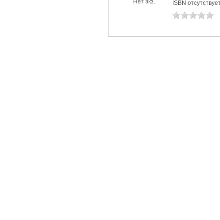
Нет экз.
ISBN отсутствуе