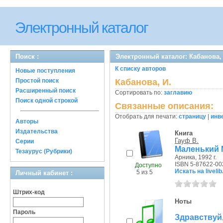
Электронный каталог
Поиск :
Электронный каталог: Кабанова,
К списку авторов
Новые поступления
Простой поиск
Кабанова, И.
Расширенный поиск
Сортировать по:
заглавию
Поиск одной строкой
Связанные описания:
Отобрать для печати:
страницу
|
инв
Авторы
Издательства
Книга
Гауф В.
Серии
Маленький М
Тезаурус (Рубрики)
Арника, 1992 г.
ISBN 5-87622-00
Доступно
Искать на livelib
5 из 5
Личный кабинет :
Штрих-код
Ноты
Пароль
Здравствуй