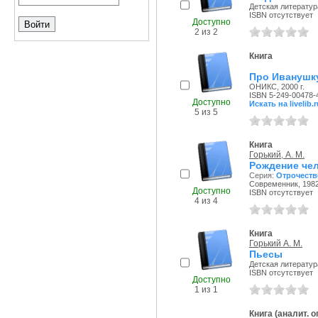
Детская литература
ISBN отсутствует
Доступно
2 из 2
Книга
Про Иванушку
ОНИКС, 2000 г.
ISBN 5-249-00478-
Доступно
Искать на livelib.r
5 из 5
Книга
Горький, А. М.
Рождение чел
Серия:
Отрочеств
Современник, 1982
Доступно
ISBN отсутствует
4 из 4
Книга
Горький А. М.
Пьесы
Детская литература
ISBN отсутствует
Доступно
1 из 1
Книга (аналит. 