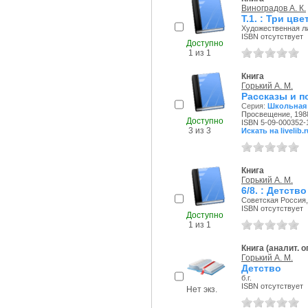
Виноградов А. К.
Т.1. : Три цв
Художественная ли
ISBN отсутствует
Доступно
1 из 1
Книга
Горький А. М.
Рассказы и п
Серия:
Школьная
Просвещение, 1988
Доступно
ISBN 5-09-000352-
3 из 3
Искать на livelib.r
Книга
Горький А. М.
6/8. : Детство
Советская Россия, 
ISBN отсутствует
Доступно
1 из 1
Книга (аналит. 
Горький А. М.
Детство
б.г.
ISBN отсутствует
Нет экз.