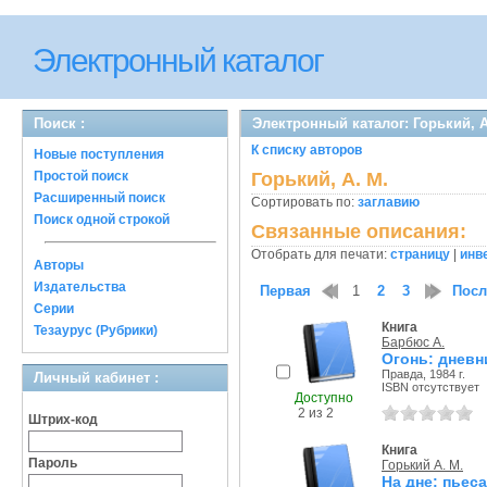
Электронный каталог
Поиск :
Электронный каталог: Горький, А
К списку авторов
Новые поступления
Простой поиск
Горький, А. М.
Расширенный поиск
Сортировать по:
заглавию
Поиск одной строкой
Связанные описания:
Отобрать для печати:
страницу
|
инв
Авторы
Издательства
Первая
1
2
3
Посл
Серии
Книга
Тезаурус (Рубрики)
Барбюс А.
Огонь: дневн
Правда, 1984 г.
Личный кабинет :
ISBN отсутствует
Доступно
2 из 2
Штрих-код
Книга
Пароль
Горький А. М.
На дне: пьеса