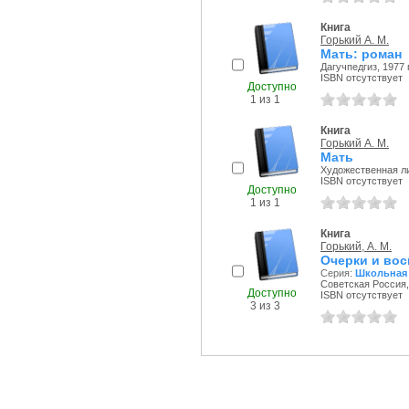
Книга
Горький А. М.
Мать: роман
Дагучпедгиз, 1977 г
ISBN отсутствует
Доступно
1 из 1
Книга
Горький А. М.
Мать
Художественная ли
ISBN отсутствует
Доступно
1 из 1
Книга
Горький, А. М.
Очерки и во
Серия:
Школьная
Советская Россия, 
Доступно
ISBN отсутствует
3 из 3