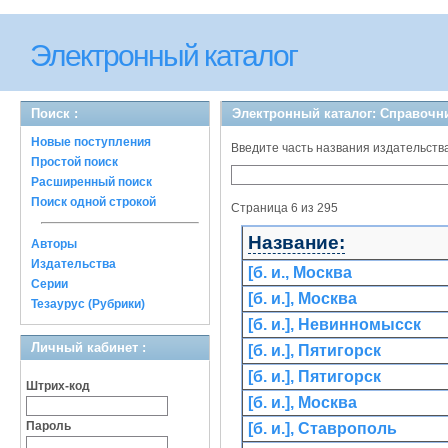
Электронный каталог
Поиск :
Электронный каталог: Справочн
Новые поступления
Введите часть названия издательства
Простой поиск
Расширенный поиск
Поиск одной строкой
Страница 6 из 295
Название:
Авторы
Издательства
[б. и., Москва
Серии
[б. и.], Москва
Тезаурус (Рубрики)
[б. и.], Невинномысск
Личный кабинет :
[б. и.], Пятигорск
[б. и.], Пятигорск
Штрих-код
[б. и.], Москва
Пароль
[б. и.], Ставрополь