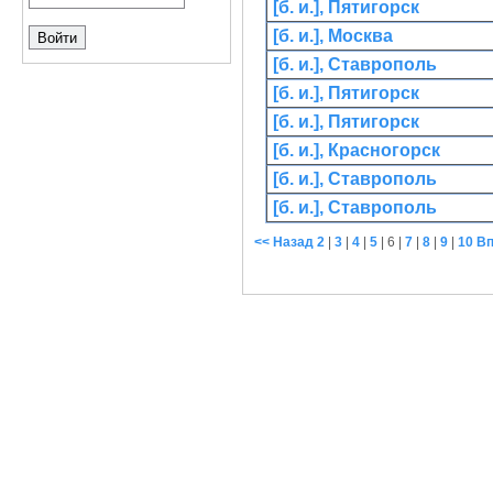
[б. и.], Пятигорск
[б. и.], Москва
[б. и.], Ставрополь
[б. и.], Пятигорск
[б. и.], Пятигорск
[б. и.], Красногорск
[б. и.], Ставрополь
[б. и.], Ставрополь
<< Назад
2
|
3
|
4
|
5
|
6
|
7
|
8
|
9
|
10
Вп