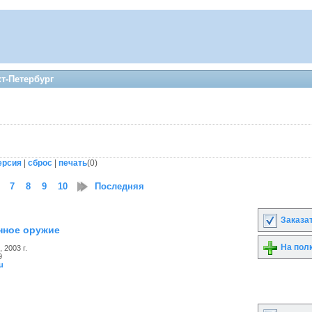
кт-Петербург
ерсия
|
сброс
|
печать
(
0
)
7
8
9
10
11
Последняя
12
13
14
15
16
Заказа
ное оружие
На пол
 2003 г.
9
u