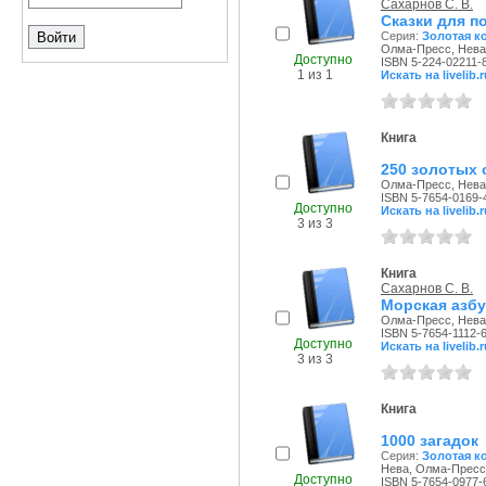
Сахарнов С. В.
Сказки для п
Серия:
Золотая к
Олма-Пресс, Нева,
Доступно
ISBN 5-224-02211-
1 из 1
Искать на livelib.r
Книга
250 золотых 
Олма-Пресс, Нева,
ISBN 5-7654-0169-
Доступно
Искать на livelib.r
3 из 3
Книга
Сахарнов С. В.
Морская азбу
Олма-Пресс, Нева,
ISBN 5-7654-1112-
Доступно
Искать на livelib.r
3 из 3
Книга
1000 загадок
Серия:
Золотая к
Нева, Олма-Пресс,
Доступно
ISBN 5-7654-0977-