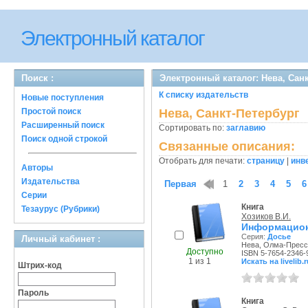
Электронный каталог
Поиск :
Электронный каталог: Нева, Сан
К списку издательств
Новые поступления
Простой поиск
Нева, Санкт-Петербург
Расширенный поиск
Сортировать по:
заглавию
Поиск одной строкой
Связанные описания:
Отобрать для печати:
страницу
|
инв
Авторы
Издательства
Первая
1
2
3
4
5
6
Серии
Книга
Тезаурус (Рубрики)
Хозиков В.И.
Информацион
Серия:
Досье
Личный кабинет :
Нева, Олма-Пресс,
Доступно
ISBN 5-7654-2346-
1 из 1
Искать на livelib.r
Штрих-код
Пароль
Книга