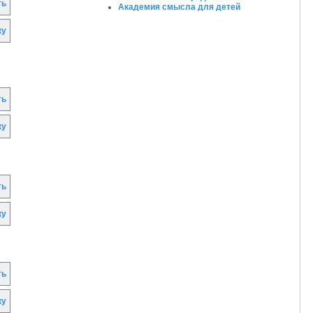
ть
Академия смысла для детей
ку
ть
ку
ть
ку
ть
ку