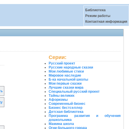
Библиотека
Режим работы
Контактная информация
Серии:
Русский проект
Русские народные сказки
Мои любимые стихи
Мировое наследие
Б-ка начальной школы
Мои первые сказки
Лучшие сказки мира
ть
Специальный русский проект
Тайны великих
Афоризмы
ку
Современный бизнес
Бизнес бестселлер
Детская библиотека
Программа развития и обучения
дошкольника
Мамина школа
Огни большого города