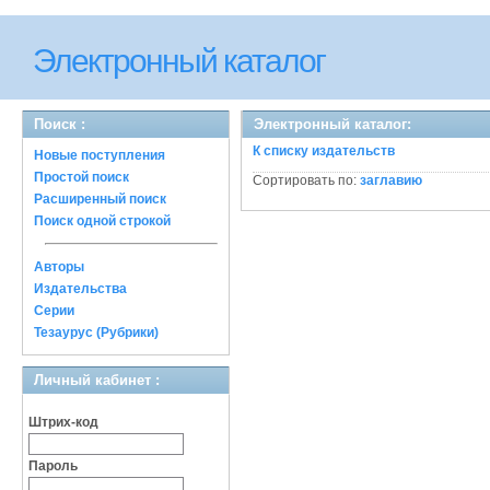
Электронный каталог
Поиск :
Электронный каталог:
К списку издательств
Новые поступления
Простой поиск
Сортировать по:
заглавию
Расширенный поиск
Поиск одной строкой
Авторы
Издательства
Серии
Тезаурус (Рубрики)
Личный кабинет :
Штрих-код
Пароль