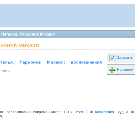
а Наталья. Ларионов Михаил
рионов Михаил
Заказать
аталья. Ларионов Михаил: воспоминания
На полку
, 1995 г.
л : воспоминания современников : 12+ /
; сост.
Г. Ф. Коваленко
; худ.
А. Ф
л.