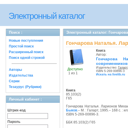
Электронный каталог
Поиск :
Электронный каталог: Гончаров
Новые поступления
Гончарова Наталья. Ла
Простой поиск
Книга
Расширенный поиск
Автор:
Поиск одной строкой
Гончарова Н
современников
Издательство:
Галарт
Доступно
Авторы
ISBN 5-269-00896-3
1 из 1
Искать на livelib.ru
Издательства
Серии
Тезаурус (Рубрики)
Книга
85.103(2)
Г65
Личный кабинет :
Гончарова Наталья. Ларионов Михаи
Штрих-код
Быков
.– М. : Галарт, 1995.– 168 с. : ил
ISBN 5-269-00896-3.
Пароль
ББК 85.103(2) Г65