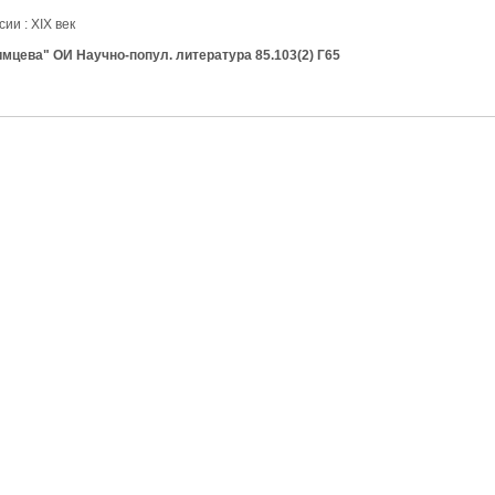
ии : XIX век
имцева" ОИ Научно-попул. литература 85.103(2) Г65