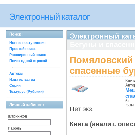
Электронный каталог
Поиск :
Электронный ката
Бегуны и спасен
Новые поступления
Простой поиск
Расширенный поиск
Помяловский 
Поиск одной строкой
спасенные б
Авторы
Издательства
Книг
Авто
Серии
Ме
Тезаурус (Рубрики)
спа
б.г.
Личный кабинет :
ISBN 
Нет экз.
Штрих-код
Книга (аналит. опис
Пароль