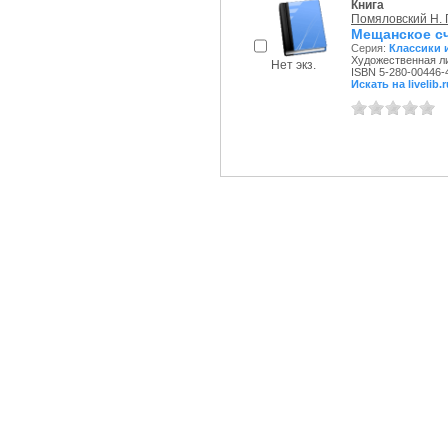
Книга
Помяловский Н. Г
Мещанское с
Серия:
Классики 
Художественная ли
Нет экз.
ISBN 5-280-00446-
Искать на livelib.r