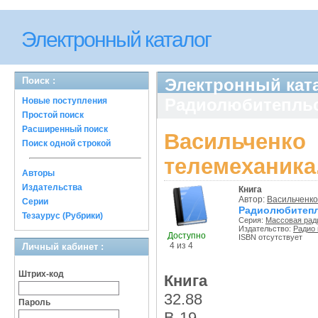
Электронный каталог
Поиск :
Электронный ката
Радиолюбитепльс
Новые поступления
Простой поиск
Расширенный поиск
Васильченко
Поиск одной строкой
телемеханика
Авторы
Издательства
Книга
Автор:
Васильченко 
Серии
Радиолюбитепл
Тезаурус (Рубрики)
Серия:
Массовая рад
Издательство:
Радио 
Доступно
ISBN отсутствует
4 из 4
Личный кабинет :
Штрих-код
Книга
32.88
Пароль
В-19