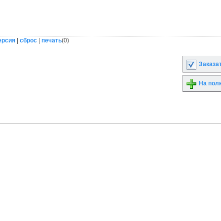
ерсия
|
сброс
|
печать
(
0
)
Заказа
На пол