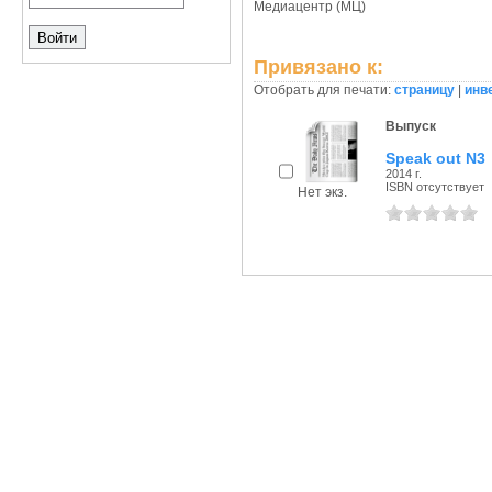
Медиацентр (МЦ)
Привязано к:
Отобрать для печати:
страницу
|
инв
Выпуск
Speak out N3
2014 г.
ISBN отсутствует
Нет экз.