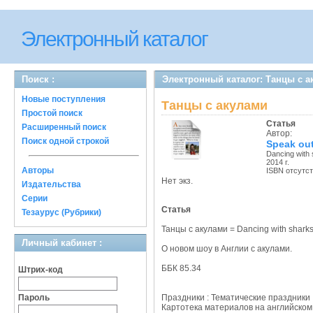
Электронный каталог
Поиск :
Электронный каталог: Танцы с а
Новые поступления
Танцы с акулами
Простой поиск
Статья
Расширенный поиск
Автор:
Поиск одной строкой
Speak ou
Dancing with
2014 г.
Авторы
ISBN отсутс
Нет экз.
Издательства
Серии
Статья
Тезаурус (Рубрики)
Танцы с акулами = Dancing with sharks
Личный кабинет :
О новом шоу в Англии с акулами.
ББК 85.34
Штрих-код
Пароль
Праздники : Тематические праздники
Картотека материалов на английском