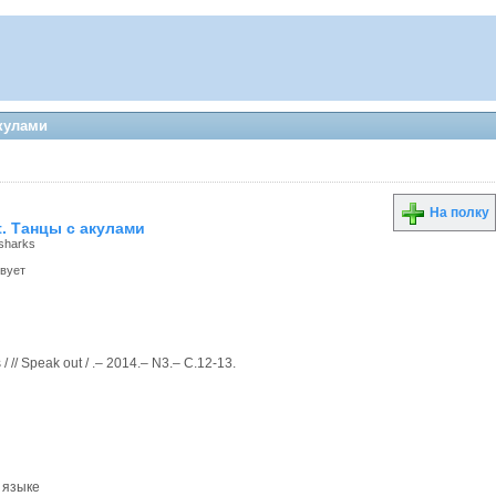
кулами
На полку
t. Танцы с акулами
 sharks
твует
 /
// Speak out /
.– 2014.– N3.– С.12-13.
 языке