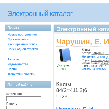
Электронный каталог
Поиск :
Электронный катал
Новые поступления
Чарушин, Е. И
Простой поиск
Расширенный поиск
Поиск одной строкой
Книга
Автор:
Чарушин, Е. 
Никитка и его 
Авторы
Серия:
Классика для 
Издательство:
Мир ис
Издательства
Доступно
ISBN 5-93833-211-7
1 из 1
Серии
Искать на livelib.ru
Тезаурус (Рубрики)
Книга
Личный кабинет :
84(2=411.2)6
Штрих-код
Ч-23
Пароль