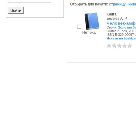
Отобрать для печати:
страницу
|
инв
Книга
Беляев А. Р.
Человек-амф
Серия:
Золотая б
Оникс 21 век, 2001 
Нет экз.
ISBN 5-329-00097-
Искать на livelib.r