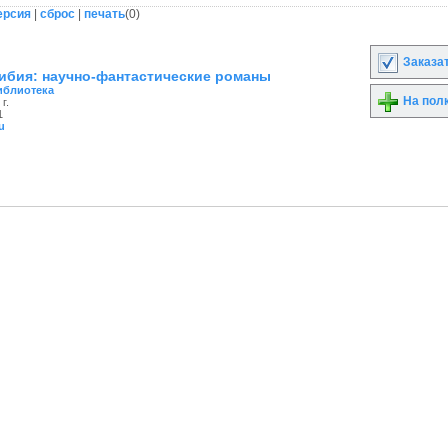
ерсия
|
сброс
|
печать
(
0
)
Заказа
ибия: научно-фантастические романы
иблиотека
На пол
г.
1
u