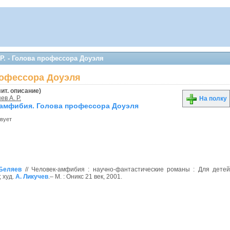
Р. - Голова профессора Доуэля
профессора Доуэля
лит. описание)
ев А. Р.
На полку
амфибия. Голова профессора Доуэля
твует
 Беляев
// Человек-амфибия : научно-фантастические романы : Для дете
; худ.
А. Ликучев
.– М. : Оникс 21 век, 2001.