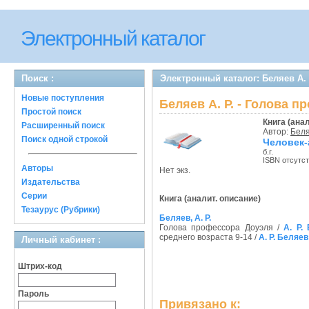
Электронный каталог
Поиск :
Электронный каталог: Беляев А. 
Новые поступления
Беляев А. Р. - Голова 
Простой поиск
Книга (ана
Расширенный поиск
Автор:
Беля
Поиск одной строкой
Человек-
б.г.
ISBN отсутс
Авторы
Нет экз.
Издательства
Серии
Книга (аналит. описание)
Тезаурус (Рубрики)
Беляев, А. Р.
Голова профессора Доуэля /
А. Р.
среднего возраста 9-14 /
А. Р. Беляев
Личный кабинет :
Штрих-код
Пароль
Привязано к: