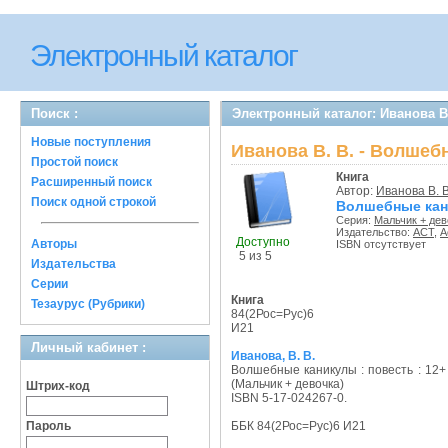
Электронный каталог
Поиск :
Электронный каталог: Иванова В
Новые поступления
Иванова В. В. - Волше
Простой поиск
Книга
Расширенный поиск
Автор:
Иванова В. В
Поиск одной строкой
Волшебные кан
Серия:
Мальчик + дев
Издательство:
АСТ
,
А
Доступно
Авторы
ISBN отсутствует
5 из 5
Издательства
Серии
Книга
Тезаурус (Рубрики)
84(2Рос=Рус)6
И21
Личный кабинет :
Иванова, В. В.
Волшебные каникулы : повесть : 12+
(Мальчик + девочка)
Штрих-код
ISBN 5-17-024267-0.
Пароль
ББК 84(2Рос=Рус)6 И21