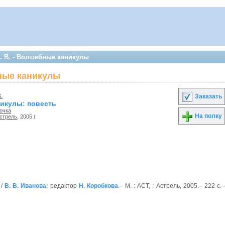
. В. - Волшебные каникулы
бные каникулы
.
Заказать
икулы: повесть
очка
На полку
стрель
, 2005 г.
 /
В. В. Иванова
; редактор
Н. Коробкова
.– М. : АСТ, : Астрель, 2005.– 222 с.