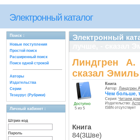
Электронный каталог
Поиск :
Электронный ката
лучше, - сказал 
Новые поступления
Простой поиск
Расширенный поиск
Линдгрен А.
Поиск одной строкой
сказал Эмиль
Авторы
Издательства
Книга
Автор:
Линдгрен А
Серии
Чем больше, т
Тезаурус (Рубрики)
Серия:
Читаем дома
Издательство:
Аст
Доступно
ISBN отсутствует
5 из 5
Личный кабинет :
Штрих-код
Книга
Пароль
84(3Шве)