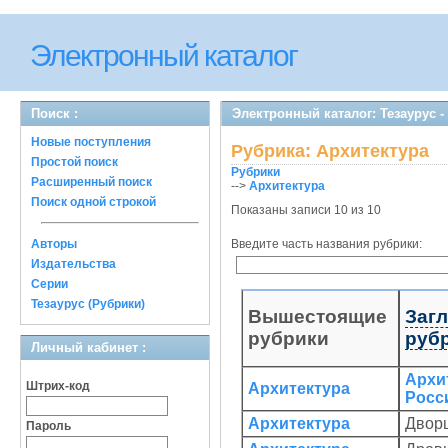
Электронный каталог
Поиск :
Электронный каталог: Тезаурус -
Новые поступления
Рубрика: Архитектура
Простой поиск
Рубрики
Расширенный поиск
-->
Архитектура
Поиск одной строкой
Показаны записи 10 из 10
Авторы
Введите часть названия рубрики:
Издательства
Серии
Тезаурус (Рубрики)
Вышестоящие
Заг
рубрики
руб
Личный кабинет :
Архи
Штрих-код
Архитектура
Росс
Архитектура
Двор
Пароль