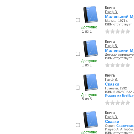
Книга
Гауф В.
Маленький Му
Малыш, 1971 г.
ISBN отсутствует
Доступно
1 из 1
Книга
Гауф В.
Маленький М
Детская литература
ISBN отсутствует
Доступно
1 из 1
Книга
Гауф В.
Сказки
Планета, 1992 г.
ISBN 5-85250-532-
Доступно
Искать на livelib.r
5 из 5
Книга
Гауф В.
Сказки
Серия:
Сказочник
Изд-во А. А.Торбы, 
Доступно
ISBN отсутствует