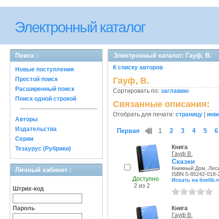
Электронный каталог
Поиск :
Электронный каталог: Гауф, В.
К списку авторов
Новые поступления
Простой поиск
Гауф, В.
Расширенный поиск
Сортировать по:
заглавию
Поиск одной строкой
Связанные описания:
Отобрать для печати:
страницу
|
инв
Авторы
Издательства
Первая
1
2
3
4
5
6
Серии
Книга
Тезаурус (Рубрики)
Гауф В.
Сказки
Книжный Дом, Леси
Личный кабинет :
ISBN 5-85242-018-
Доступно
Искать на livelib.r
2 из 2
Штрих-код
Пароль
Книга
Гауф В.