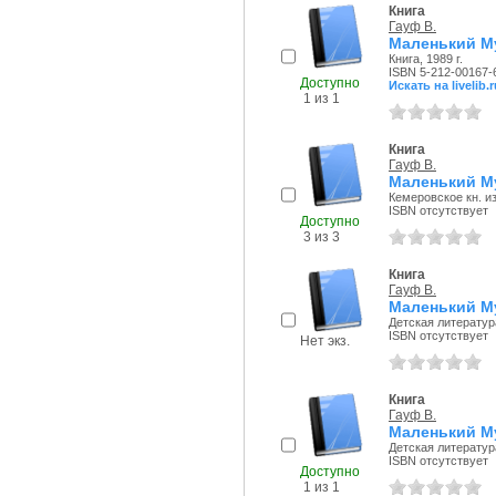
Книга
Гауф В.
Маленький М
Книга, 1989 г.
ISBN 5-212-00167-
Доступно
Искать на livelib.r
1 из 1
Книга
Гауф В.
Маленький Му
Кемеровское кн. из
ISBN отсутствует
Доступно
3 из 3
Книга
Гауф В.
Маленький Му
Детская литература
ISBN отсутствует
Нет экз.
Книга
Гауф В.
Маленький М
Детская литература
ISBN отсутствует
Доступно
1 из 1