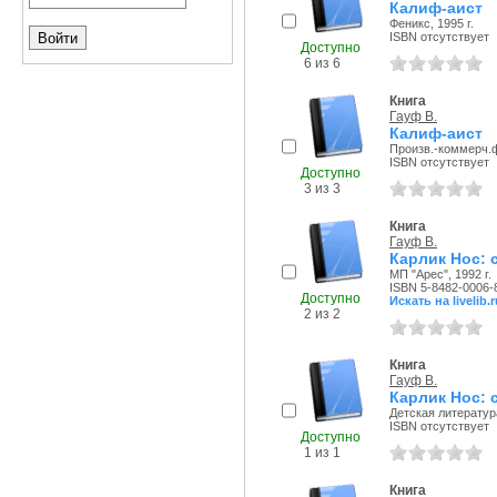
Калиф-аист
Феникс, 1995 г.
ISBN отсутствует
Доступно
6 из 6
Книга
Гауф В.
Калиф-аист
Произв.-коммерч.ф
ISBN отсутствует
Доступно
3 из 3
Книга
Гауф В.
Карлик Нос: 
МП "Арес", 1992 г.
ISBN 5-8482-0006-
Доступно
Искать на livelib.r
2 из 2
Книга
Гауф В.
Карлик Нос: 
Детская литература
ISBN отсутствует
Доступно
1 из 1
Книга