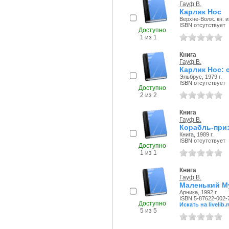
Гауф В.
Карлик Нос
Верхне-Волж. кн. из
ISBN отсутствует
Доступно
1 из 1
Книга
Гауф В.
Карлик Нос: 
Эльбрус, 1979 г.
ISBN отсутствует
Доступно
2 из 2
Книга
Гауф В.
Корабль-приз
Книга, 1989 г.
ISBN отсутствует
Доступно
1 из 1
Книга
Гауф В.
Маленький Му
Арника, 1992 г.
ISBN 5-87622-002-
Доступно
Искать на livelib.r
5 из 5