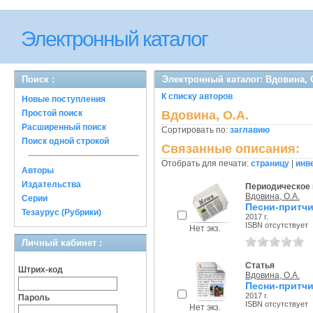
Электронный каталог
Поиск :
Электронный каталог: Вдовина, 
К списку авторов
Новые поступления
Простой поиск
Вдовина, О.А.
Расширенный поиск
Сортировать по:
заглавию
Поиск одной строкой
Связанные описания:
Отобрать для печати:
страницу
|
инв
Авторы
Издательства
Периодическое 
Вдовина, О.А.
Серии
Песни-притчи
Тезаурус (Рубрики)
2017 г.
ISBN отсутствует
Нет экз.
Личный кабинет :
Статья
Штрих-код
Вдовина, О.А.
Песни-притчи
2017 г.
Пароль
ISBN отсутствует
Нет экз.