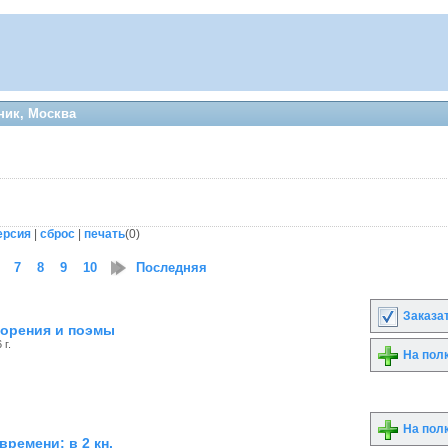
ник, Москва
ерсия
|
сброс
|
печать
(
0
)
7
8
9
10
11
Последняя
12
13
14
15
16
17
18
19
20
21
Заказа
ворения и поэмы
 г.
На пол
На пол
времени: в 2 кн.