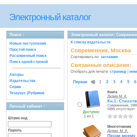
Электронный каталог
Поиск :
Электронный каталог: Современ
К списку издательств
Новые поступления
Простой поиск
Современник, Москва
Расширенный поиск
Сортировать по:
заглавию
Поиск одной строкой
Связанные описания:
Отобрать для печати:
страницу
|
инв
Авторы
Издательства
Первая
1
2
3
4
5
6
Серии
Книга
Тезаурус (Рубрики)
Дудин М. А.
Кн.1: Стихот
Современник, 1986
Личный кабинет :
ISBN отсутствует
Доступно
1 из 1
Штрих-код
Многотомник
Пароль
Дудин, М. А.
Песни моему 