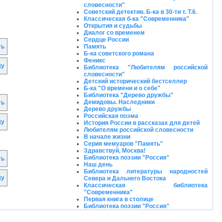
словесности"
Советский детектив. Б-ка в 30-ти т. Т.6.
Классическая б-ка "Современника"
Открытия и судьбы
Диалог со временем
Сердце России
Память
ть
Б-ка советского романа
Феникс
ку
Библиотека "Любителям российской
словесности"
Детский исторический бестселлер
Б-ка "О времени и о себе"
Библиотека "Дерево дружбы"
Демидовы. Наследники
ть
Дерево дружбы
Российская поэма
ку
История России в рассказах для детей
Любителям российской словесности
В начале жизни
Серия мемуаров "Память"
Здравствуй, Москва!
Библиотека поэзии "Россия"
ть
Наш день
Библиотека литературы народностей
ку
Севера и Дальнего Востока
Классическая библиотека
"Современника"
Первая книга в столице
Библиотека поэзии "Россия"