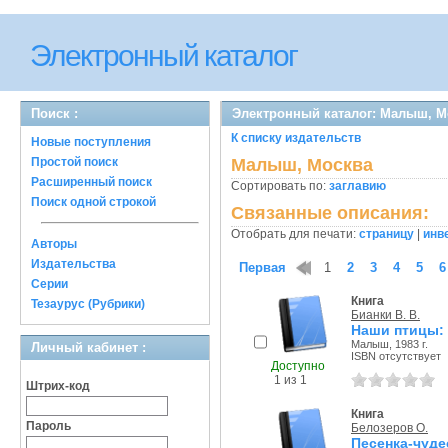
Электронный каталог
Поиск :
Электронный каталог: Малыш, М
К списку издательств
Новые поступления
Простой поиск
Малыш, Москва
Расширенный поиск
Сортировать по:
заглавию
Поиск одной строкой
Связанные описания:
Отобрать для печати:
страницу
|
инв
Авторы
Издательства
Первая
1
2
3
4
5
6
Серии
Книга
Тезаурус (Рубрики)
Бианки В. В.
Наши птицы:
Малыш, 1983 г.
Личный кабинет :
ISBN отсутствует
Доступно
1 из 1
Штрих-код
Книга
Пароль
Белозеров О.
Песенка-чуд